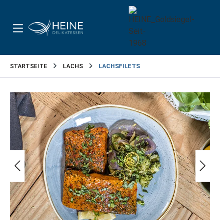
Zum Hauptinhalt springen
STARTSEITE
LACHS
LACHSFILETS
Bildergalerie überspringen