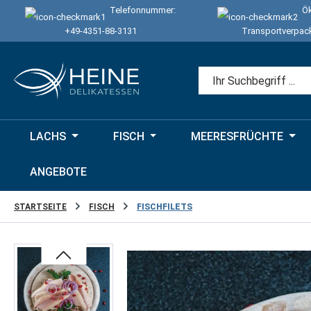
Telefonnummer:
Ök
 Hauptinhalt springen
Zur Suche springen
Zur Hauptnavigation springen
+49-4351-88-3131
Transportverpac
LACHS
FISCH
MEERESFRÜCHTE
ANGEBOTE
STARTSEITE
FISCH
FISCHFILETS
Bildergalerie überspringen