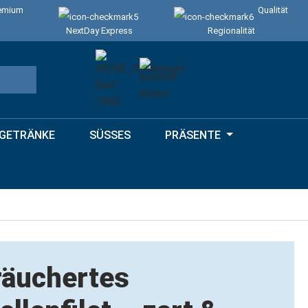
emium
Qualität
NextDay Express
Regionalität
GETRÄNKE
SÜSSES
PRÄSENTE
räuchertes