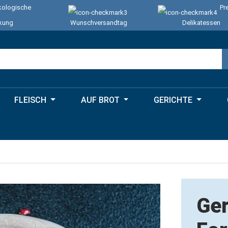
ologische
Pr
kung
Wunschversandtag
Delikatessen
FLEISCH
AUF BROT
GERICHTE
Ge