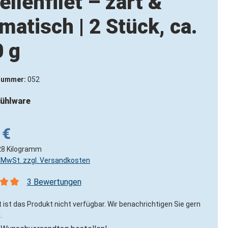
ellenfilet – zart &
matisch | 2 Stück, ca.
 g
nummer:
052
ühlware
 €
28 Kilogramm
l. MwSt. zzgl. Versandkosten
3 Bewertungen
nittliche Bewertung von 5 von 5 Sternen
 ist das Produkt nicht verfügbar. Wir benachrichtigen Sie gern
.