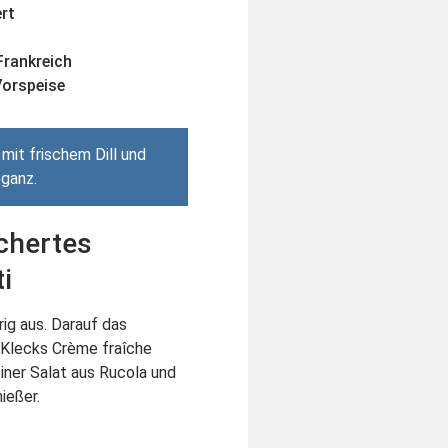
rt
Frankreich
Vorspeise
 mit frischem Dill und
eganz.
chertes
ti
rig aus. Darauf das
 Klecks Crème fraîche
einer Salat aus Rucola und
ießer.