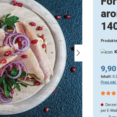
For
aro
140
Produkt
K
9,90
Inhalt:
0.
Preis ink
Durchsch
Derzeit
per E-Mail