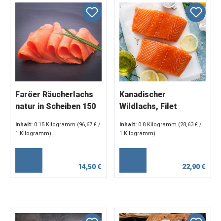
Faröer Räucherlachs
Kanadischer
natur in Scheiben 150
Wildlachs, Filet
g
Premium Rot,
Inhalt:
0.15 Kilogramm
(96,67 € /
Inhalt:
0.8 Kilogramm
(28,63 € /
Wildfang o. Haut
1 Kilogramm)
1 Kilogramm)
14,50 €
22,90 €