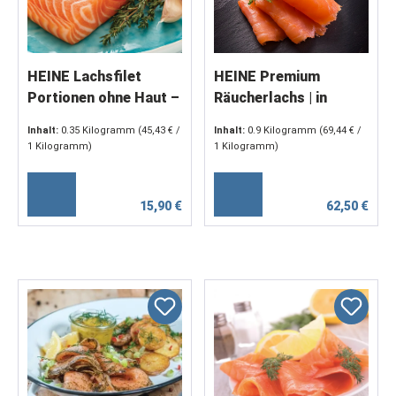
HEINE Lachsfilet
HEINE Premium
Portionen ohne Haut –
Räucherlachs | in
2 Stück, mind. 350 g
Scheiben, 900 g
Inhalt:
0.35 Kilogramm
(45,43 € /
Inhalt:
0.9 Kilogramm
(69,44 € /
1 Kilogramm)
1 Kilogramm)
15,90 €
62,50 €