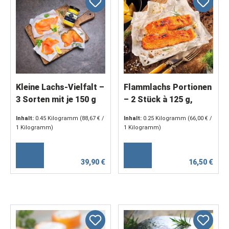
Kleine Lachs-Vielfalt –
Flammlachs Portionen
3 Sorten mit je 150 g
– 2 Stück à 125 g,
im Set mit Dill-
BBQ-mariniert
Inhalt:
0.45 Kilogramm
(88,67 € /
Inhalt:
0.25 Kilogramm
(66,00 € /
Senfsauce
1 Kilogramm)
1 Kilogramm)
39,90 €
16,50 €