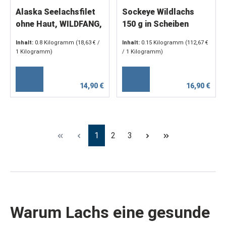
Alaska Seelachsfilet
Sockeye Wildlachs
ohne Haut, WILDFANG,
150 g in Scheiben
feinste Filetstücke 60-
Inhalt:
0.8 Kilogramm
(18,63 € /
Inhalt:
0.15 Kilogramm
(112,67 €
120 g, 800 g
1 Kilogramm)
/ 1 Kilogramm)
14,90 €
16,90 €
Seite
Seite
Seite
1
2
3
Warum Lachs eine gesunde