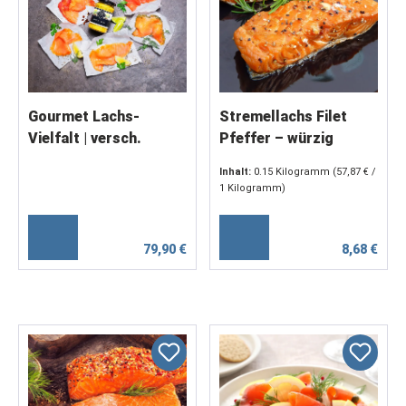
Gourmet Lachs-
Stremellachs Filet
Vielfalt | versch.
Pfeffer – würzig
Sorten Lachs á 150 g
geräuchert | ca. 150 -
Inhalt:
0.15 Kilogramm
(57,87 € /
200 g
1 Kilogramm)
79,90 €
8,68 €