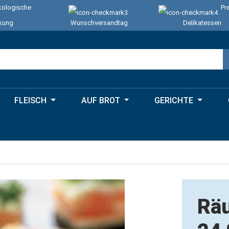
ologische
Pr
kung
Wunschversandtag
Delikatessen
FLEISCH
AUF BROT
GERICHTE
Räu