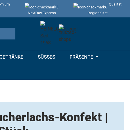
emium
Qualität
NextDay Express
Regionalität
GETRÄNKE
SÜSSES
PRÄSENTE
cherlachs-Konfekt |