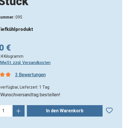
Stück
nummer:
095
iefkühlprodukt
0 €
24 Kilogramm
l. MwSt. zzgl. Versandkosten
3 Bewertungen
nittliche Bewertung von 5 von 5 Sternen
verfügbar, Lieferzeit: 1 Tag
Wunschversandtag bestellen!
kt Anzahl: Gib den gewünschten Wert ein
In den Warenkorb