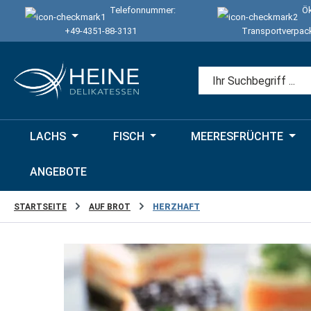
Telefonnummer:
Ök
 Hauptinhalt springen
Zur Suche springen
Zur Hauptnavigation springen
+49-4351-88-3131
Transportverpac
LACHS
FISCH
MEERESFRÜCHTE
ANGEBOTE
STARTSEITE
AUF BROT
HERZHAFT
Bildergalerie überspringen