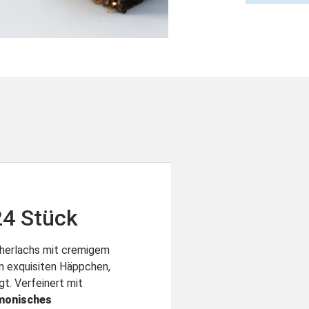
24 Stück
cherlachs mit cremigem
m exquisiten Häppchen,
t. Verfeinert mit
monisches