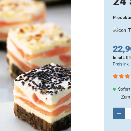
24 
Produkt
T
22,9
Inhalt:
0.
Preis ink
Durchsch
Sofort 
Zum 
Produ