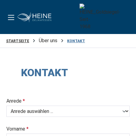
Zum Hauptinhalt springen
Über uns
STARTSEITE
KONTAKT
KONTAKT
Anrede
*
Vorname
*