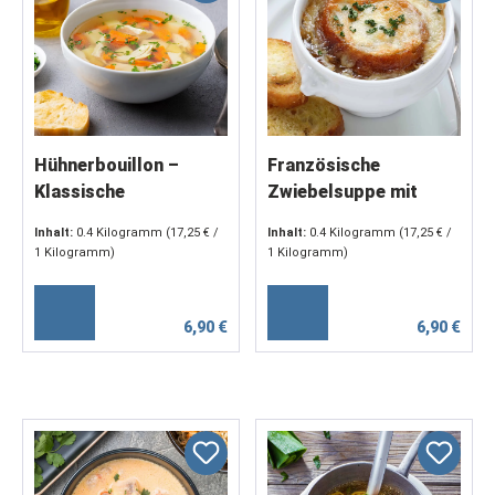
Hühnerbouillon –
Französische
Klassische
Zwiebelsuppe mit
Hühnersuppe mit
Butter und Weißwein (
Inhalt:
0.4 Kilogramm
(17,25 € /
Inhalt:
0.4 Kilogramm
(17,25 € /
feiner Einlage (2 x 200
2 x 200 g)
1 Kilogramm)
1 Kilogramm)
g)
6,90 €
6,90 €