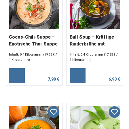
Cocos-Chili-Suppe –
Bull Soup – Kräftige
Exotische Thai-Suppe
Rinderbrühe mit
mit Kokosmilch &
Gemüse und Fleisch (2
Inhalt:
0.4 Kilogramm
(19,75 € /
Inhalt:
0.4 Kilogramm
(17,25 € /
Hühnerfleisch (2 x 200
x 200 g)
1 Kilogramm)
1 Kilogramm)
g)
7,90 €
6,90 €