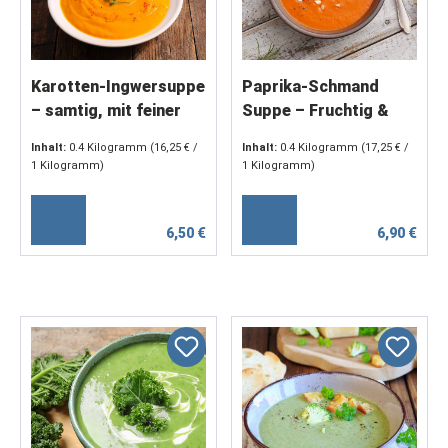
Karotten-Ingwersuppe
Paprika-Schmand
– samtig, mit feiner
Suppe – Fruchtig &
Ingwernote (2 x 200 g)
fein mit rauchigem
Inhalt:
0.4 Kilogramm
(16,25 € /
Inhalt:
0.4 Kilogramm
(17,25 € /
Paprikaaroma (2 x 200
1 Kilogramm)
1 Kilogramm)
g)
6,50 €
6,90 €