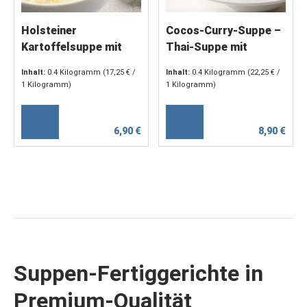
Holsteiner
Cocos-Curry-Suppe –
Kartoffelsuppe mit
Thai-Suppe mit
Lauch – 2 x 200 g
Gemüse &
Inhalt:
0.4 Kilogramm
(17,25 € /
Inhalt:
0.4 Kilogramm
(22,25 € /
Hühnerfleisch (2 x 200
1 Kilogramm)
1 Kilogramm)
g)
6,90 €
8,90 €
Suppen-Fertiggerichte in
Premium-Qualität