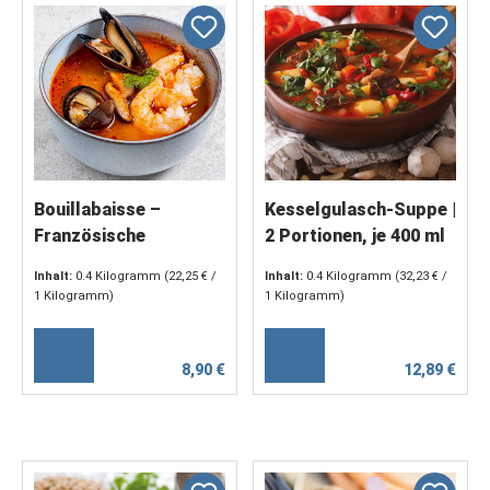
Bouillabaisse –
Kesselgulasch-Suppe |
Französische
2 Portionen, je 400 ml
Fischspezialität mit
Inhalt:
0.4 Kilogramm
(22,25 € /
Inhalt:
0.4 Kilogramm
(32,23 € /
Fenchel und Safran (2
1 Kilogramm)
1 Kilogramm)
x 200 g)
8,90 €
12,89 €