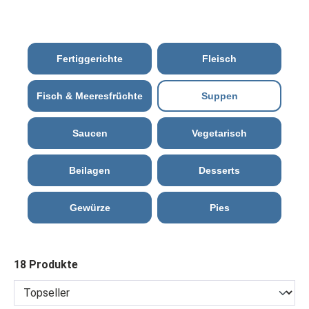
Fertiggerichte
Fleisch
Fisch & Meeresfrüchte
Suppen
Saucen
Vegetarisch
Beilagen
Desserts
Gewürze
Pies
18 Produkte