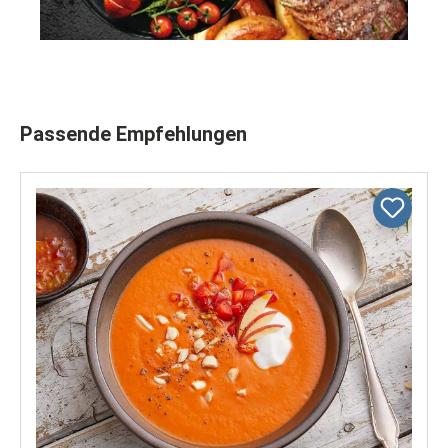
Produktgalerie überspringen
Passende Empfehlungen