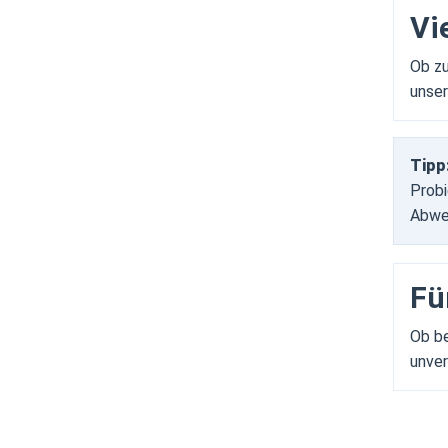
Vi
Ob zu
unser
Tipp
Probi
Abwec
Fü
Ob be
unver