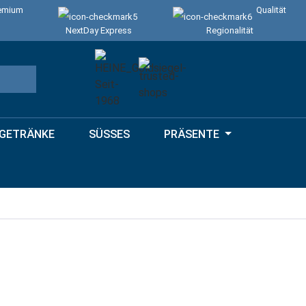
emium
Qualität
NextDay Express
Regionalität
GETRÄNKE
SÜSSES
PRÄSENTE