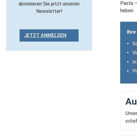
Pasta –
abonnieren Sie jetzt unseren
heben.
Newsletter!
Ihre
JETZT ANMELDEN
•
So
•
Vi
•
In
•
Pr
Au
Unser
schaf