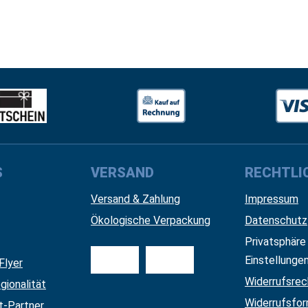
S
VERSAND
RECHTLI
Versand & Zahlung
Impressum
Ökologische Verpackung
Datenschutz
Privatsphäre
Einstellunge
Flyer
Widerrufsrec
gionalität
Widerrufsfor
nt-Partner