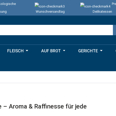
ologische
Pr
kung
Wunschversandtag
Delikatessen
FLEISCH
AUF BROT
GERICHTE
 – Aroma & Raffinesse für jede