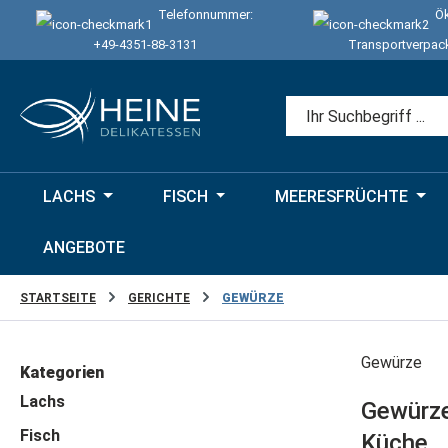
Telefonnummer:
Ök
 Hauptinhalt springen
Zur Suche springen
Zur Hauptnavigation springen
+49-4351-88-3131
Transportverpac
LACHS
FISCH
MEERESFRÜCHTE
ANGEBOTE
STARTSEITE
GERICHTE
GEWÜRZE
Gewürze
Kategorien
Lachs
Gewürze
Fisch
Küche