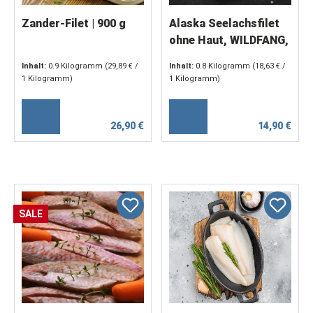
Zander-Filet | 900 g
Alaska Seelachsfilet
ohne Haut, WILDFANG,
feinste Filetstücke 60-
Inhalt:
0.9 Kilogramm
(29,89 € /
Inhalt:
0.8 Kilogramm
(18,63 € /
120 g, 800 g
1 Kilogramm)
1 Kilogramm)
26,90 €
14,90 €
SALE