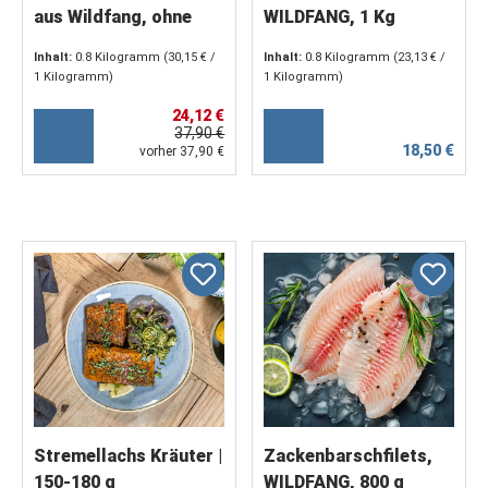
aus Wildfang, ohne
WILDFANG, 1 Kg
Gräten, mit Haut,
Inhalt:
0.8 Kilogramm
(30,15 € /
Inhalt:
0.8 Kilogramm
(23,13 € /
geschuppt.
1 Kilogramm)
1 Kilogramm)
24,12 €
37,90 €
18,50 €
vorher 37,90 €
Stremellachs Kräuter |
Zackenbarschfilets,
150-180 g
WILDFANG, 800 g