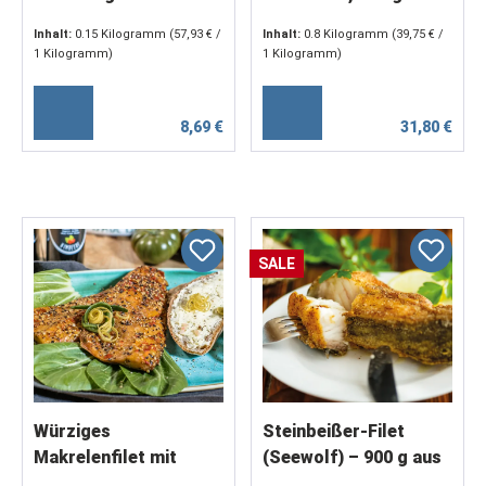
Inhalt:
0.15 Kilogramm
(57,93 € /
Inhalt:
0.8 Kilogramm
(39,75 € /
1 Kilogramm)
1 Kilogramm)
8,69 €
31,80 €
SALE
Würziges
Steinbeißer-Filet
Makrelenfilet mit
(Seewolf) – 900 g aus
Pfeffer – aus
dem Nordostatlantik