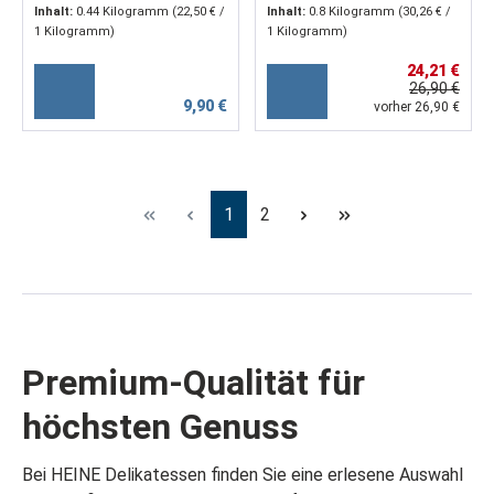
Inhalt:
0.44 Kilogramm
(22,50 € /
Inhalt:
0.8 Kilogramm
(30,26 € /
Wildfang, geräuchert |
1 Kilogramm)
1 Kilogramm)
2 Stück, insgesamt ca.
24,21 €
220 g
26,90 €
9,90 €
vorher 26,90 €
Seite
Seite
1
2
Premium-Qualität für
höchsten Genuss
Bei HEINE Delikatessen finden Sie eine erlesene Auswahl