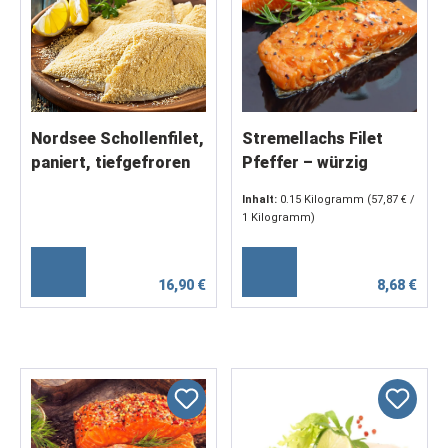
Nordsee Schollenfilet,
Stremellachs Filet
paniert, tiefgefroren
Pfeffer – würzig
1kg
geräuchert | ca. 150 -
Inhalt:
0.15 Kilogramm
(57,87 € /
200 g
1 Kilogramm)
16,90 €
8,68 €