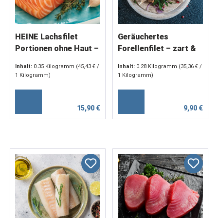
HEINE Lachsfilet
Geräuchertes
Portionen ohne Haut –
Forellenfilet – zart &
2 Stück, mind. 350 g
aromatisch | 2 Stück,
Inhalt:
0.35 Kilogramm
(45,43 € /
Inhalt:
0.28 Kilogramm
(35,36 € /
ca. 140 g
1 Kilogramm)
1 Kilogramm)
15,90 €
9,90 €