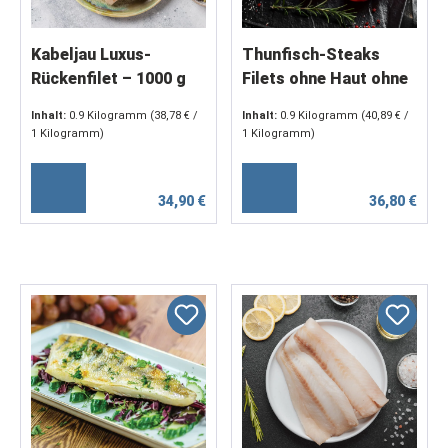
Kabeljau Luxus-
Thunfisch-Steaks
Rückenfilet – 1000 g
Filets ohne Haut ohne
Premiumqualität
Knochen 1kg
Inhalt:
0.9 Kilogramm
(38,78 € /
Inhalt:
0.9 Kilogramm
(40,89 € /
WILDFANG
1 Kilogramm)
1 Kilogramm)
34,90 €
36,80 €