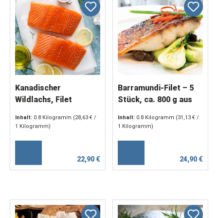
Kanadischer
Barramundi-Filet – 5
Wildlachs, Filet
Stück, ca. 800 g aus
Premium Rot,
nachhaltiger
Inhalt:
0.8 Kilogramm
(28,63 € /
Inhalt:
0.8 Kilogramm
(31,13 € /
Wildfang o. Haut
Aquakultur
1 Kilogramm)
1 Kilogramm)
22,90 €
24,90 €