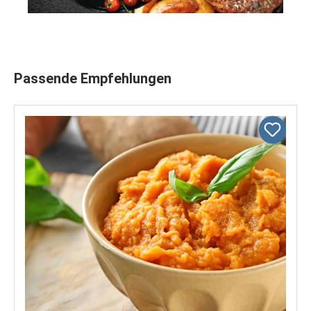
Produktgalerie überspringen
Passende Empfehlungen