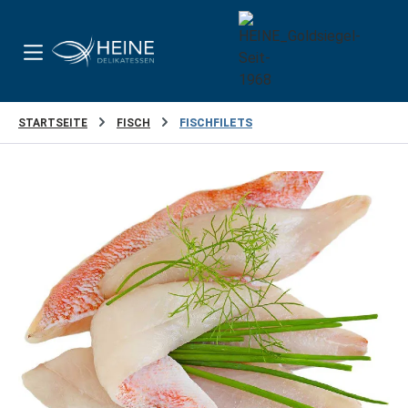
Zum Hauptinhalt springen
STARTSEITE
FISCH
FISCHFILETS
Bildergalerie überspringen