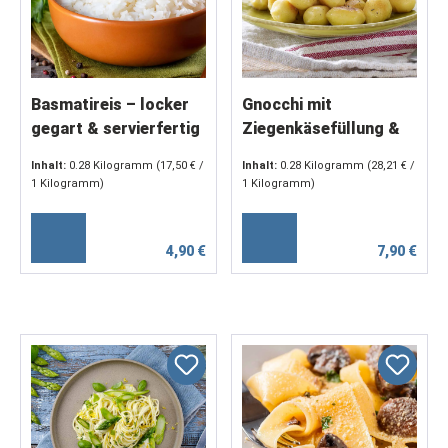
Basmatireis – locker
Gnocchi mit
gegart & servierfertig
Ziegenkäsefüllung &
(2 x 140 g)
feiner Trüffelnote (2 x
Inhalt:
0.28 Kilogramm
(17,50 € /
Inhalt:
0.28 Kilogramm
(28,21 € /
140 g)
1 Kilogramm)
1 Kilogramm)
4,90 €
7,90 €