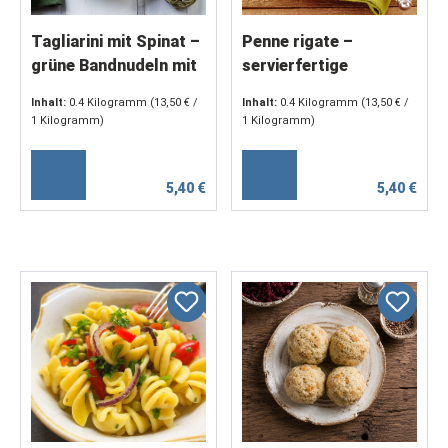
Tagliarini mit Spinat –
Penne rigate –
grüne Bandnudeln mit
servierfertige
Frischei, servierfertig
Röhrenpasta aus
Inhalt:
0.4 Kilogramm
(13,50 € /
Inhalt:
0.4 Kilogramm
(13,50 € /
(2 x 200 g)
Hartweizengrieß (2 x
1 Kilogramm)
1 Kilogramm)
200 g)
5,40 €
5,40 €