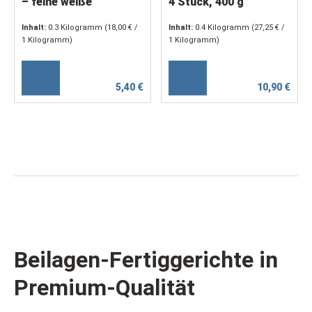
– feine weiße
4 Stück, 400 g
Bandnudeln,
Inhalt:
0.3 Kilogramm
(18,00 € /
Inhalt:
0.4 Kilogramm
(27,25 € /
servierfertig (2 x 150
1 Kilogramm)
1 Kilogramm)
g)
5,40 €
10,90 €
Beilagen-Fertiggerichte in
Premium-Qualität