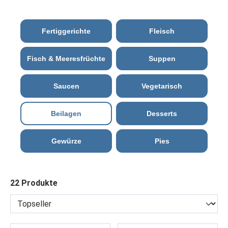
Fertiggerichte
Fleisch
Fisch & Meeresfrüchte
Suppen
Saucen
Vegetarisch
Beilagen
Desserts
Gewürze
Pies
22 Produkte