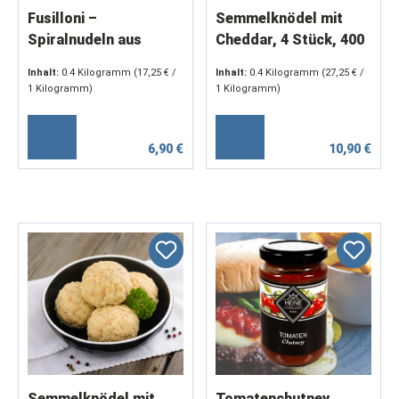
Fusilloni –
Semmelknödel mit
Spiralnudeln aus
Cheddar, 4 Stück, 400
Hartweizengrieß & Ei,
g
Inhalt:
0.4 Kilogramm
(17,25 € /
Inhalt:
0.4 Kilogramm
(27,25 € /
servierfertig (2 x 200
1 Kilogramm)
1 Kilogramm)
g)
6,90 €
10,90 €
Semmelknödel mit
Tomatenchutney