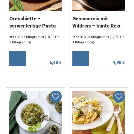
Orecchiette –
Gemüsereis mit
servierfertige Pasta
Wildreis – bunte Reis-
aus Hartweizengrieß
Gemüse-Komposition,
Inhalt:
0.3 Kilogramm
(18,00 € /
Inhalt:
0.28 Kilogramm
(17,50 € /
ohne Ei (2 x 150 g)
servierfertig (2 x 140
1 Kilogramm)
1 Kilogramm)
g)
5,40 €
4,90 €