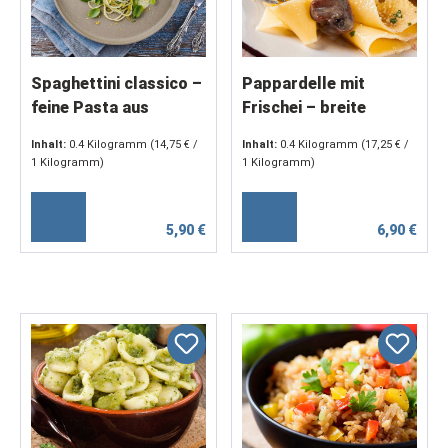
Spaghettini classico –
Pappardelle mit
feine Pasta aus
Frischei – breite
Hartweizengrieß,
Bandnudeln,
Inhalt:
0.4 Kilogramm
(14,75 € /
Inhalt:
0.4 Kilogramm
(17,25 € /
servierfertig (2 x 200
servierfertig (2 x 200
1 Kilogramm)
1 Kilogramm)
g)
g)
5,90 €
6,90 €