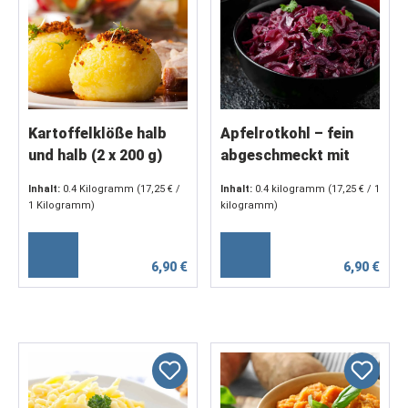
Kartoffelklöße halb
Apfelrotkohl – fein
und halb (2 x 200 g)
abgeschmeckt mit
Butter & Balsamico (2
Inhalt:
0.4 Kilogramm
(17,25 € /
Inhalt:
0.4 kilogramm
(17,25 € / 1
x 200 g)
1 Kilogramm)
kilogramm)
6,90 €
6,90 €