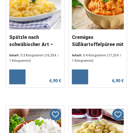
Spätzle nach
Cremiges
schwäbischer Art –
Süßkartoffelpüree mit
mit Vollei &
Butter & Gewürzen (2 x
Inhalt:
0.3 Kilogramm
(16,33 € /
Inhalt:
0.4 Kilogramm
(17,25 € /
Hartweizengrieß (2 x
200 g)
1 Kilogramm)
1 Kilogramm)
150 g)
4,90 €
6,90 €