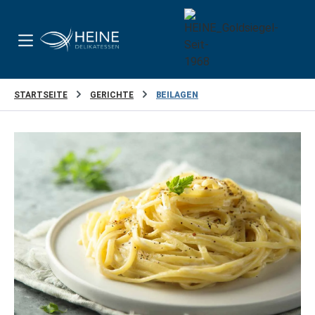
Zum Hauptinhalt springen
STARTSEITE
GERICHTE
BEILAGEN
Bildergalerie überspringen