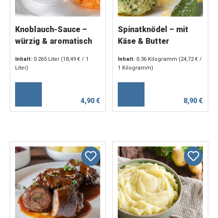
Knoblauch-Sauce –
Spinatknödel – mit
würzig & aromatisch
Käse & Butter
verfeinert (2 x 180 g)
Inhalt:
0.265 Liter
(18,49 € / 1
Inhalt:
0.36 Kilogramm
(24,72 € /
Liter)
1 Kilogramm)
4,90 €
8,90 €