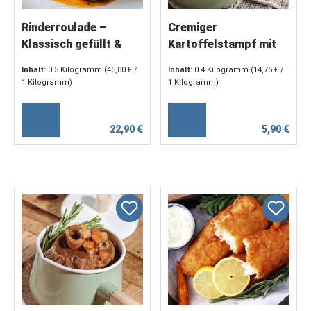
Rinderroulade –
Cremiger
Klassisch gefüllt &
Kartoffelstampf mit
herzhaft geschmort (2
Butter & Sahne (2 x
Inhalt:
0.5 Kilogramm
(45,80 € /
Inhalt:
0.4 Kilogramm
(14,75 € /
x 250 g)
200 g)
1 Kilogramm)
1 Kilogramm)
22,90 €
5,90 €