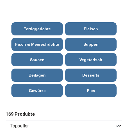
Fertiggerichte
Fleisch
Fisch & Meeresfrüchte
Suppen
Saucen
Vegetarisch
Beilagen
Desserts
Gewürze
Pies
169 Produkte