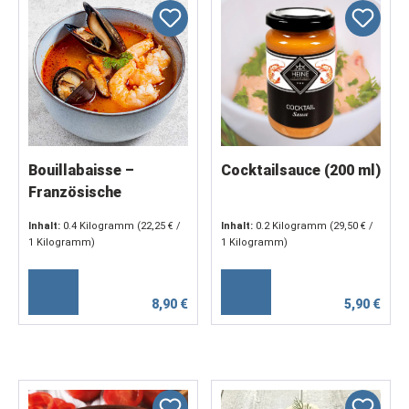
Bouillabaisse –
Cocktailsauce (200 ml)
Französische
Fischspezialität mit
Inhalt:
0.4 Kilogramm
(22,25 € /
Inhalt:
0.2 Kilogramm
(29,50 € /
Fenchel und Safran (2
1 Kilogramm)
1 Kilogramm)
x 200 g)
8,90 €
5,90 €