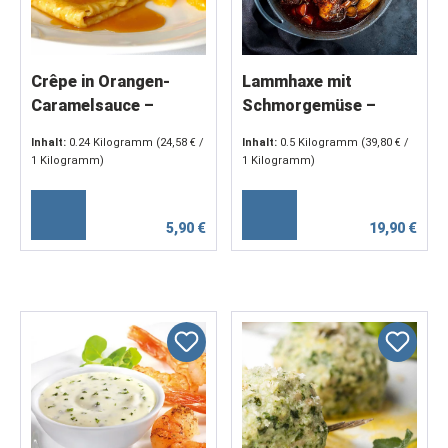
Crêpe in Orangen-
Lammhaxe mit
Caramelsauce –
Schmorgemüse –
französisches Dessert
geschmort in Lammjus
Inhalt:
0.24 Kilogramm
(24,58 € /
Inhalt:
0.5 Kilogramm
(39,80 € /
mit feiner Zitrusnote
& Merlotwein (1 x 500
1 Kilogramm)
1 Kilogramm)
(2 x 120 g)
g)
5,90 €
19,90 €