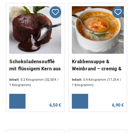
Schokoladensoufflé
Krabbensuppe &
mit flüssigem Kern aus
Weinbrand – cremig &
belgischer
fein abgeschmeckt (2
Inhalt:
0.2 Kilogramm
(32,50 € /
Inhalt:
0.4 Kilogramm
(17,25 € /
Schokolade (2 x 100 g)
x 200 g)
1 Kilogramm)
1 Kilogramm)
6,50 €
6,90 €