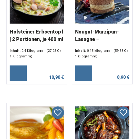
Holsteiner Erbsentopf
Nougat-Marzipan-
| 2 Portionen, je 400 ml
Lasagne –
geschichtetes Dessert
Inhalt:
0.4 Kilogramm
(27,25 € /
Inhalt:
0.15 kilogramm
(59,33 € /
mit Biskuit & Sahne (2
1 Kilogramm)
1 kilogramm)
x 75 g)
10,90 €
8,90 €