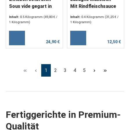
Sous vide gegart in
Mit Rindfleischsauce
kräftiger
nach Art der
Inhalt:
0.5 Kilogramm
(49,80 € /
Inhalt:
0.4 Kilogramm
(31,25 € /
Zwiebelsauce (2 x 250
Bolognese (1 x 400 g)
1 Kilogramm)
1 Kilogramm)
g)
24,90 €
12,50 €
Seite
Seite
Seite
Seite
Seite
1
2
3
4
5
Fertiggerichte in Premium-
Qualität