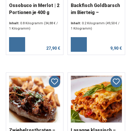
Ossobuco in Merlot | 2
Backfisch Goldbarsch
Portionen je 400 g
im Bierteig –
knuspriges Filet im
Inhalt:
0.8 Kilogramm
(34,88 € /
Inhalt:
0.2 Kilogramm
(49,50 € /
Bierteigmantel (2 x 100
1 Kilogramm)
1 Kilogramm)
g)
27,90 €
9,90 €
Zwiebelrostbraten –
Lasagne klassisch –