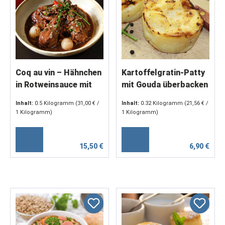
Coq au vin – Hähnchen
Kartoffelgratin-Patty
in Rotweinsauce mit
mit Gouda überbacken
Speck und
(4 x 80 g)
Inhalt:
0.5 Kilogramm
(31,00 € /
Inhalt:
0.32 Kilogramm
(21,56 € /
Perlzwiebeln (2 x 250
1 Kilogramm)
1 Kilogramm)
g)
15,50 €
6,90 €