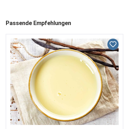
Produktgalerie überspringen
Passende Empfehlungen