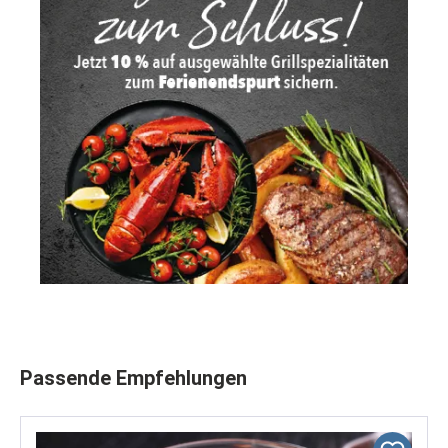
Produktgalerie überspringen
Passende Empfehlungen