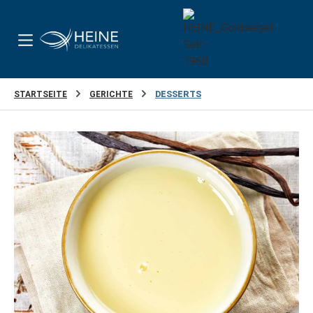
Zum Hauptinhalt springen
STARTSEITE
GERICHTE
DESSERTS
Bildergalerie überspringen