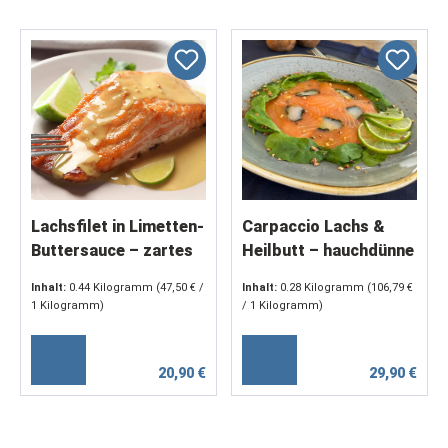
Lachsfilet in Limetten-
Carpaccio Lachs &
Buttersauce – zartes
Heilbutt – hauchdünne
Filet mit feiner
Scheiben mit Noriblatt
Inhalt:
0.44 Kilogramm
(47,50 € /
Inhalt:
0.28 Kilogramm
(106,79 €
Weißwein-
(4 x 70 g)
1 Kilogramm)
/ 1 Kilogramm)
Limettennote (2 x 220
g)
20,90 €
29,90 €