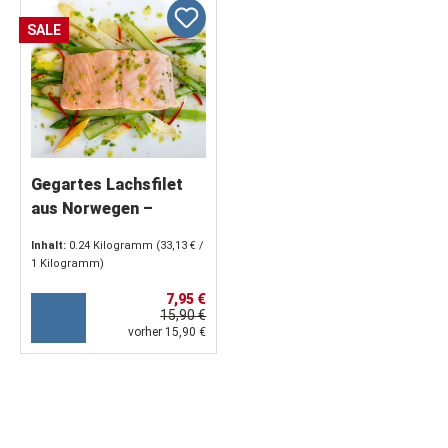
SALE
Gegartes Lachsfilet
aus Norwegen –
servierfertig (2 x 120
Inhalt:
0.24 Kilogramm
(33,13 € /
g)
1 Kilogramm)
7,95 €
15,90 €
vorher 15,90 €