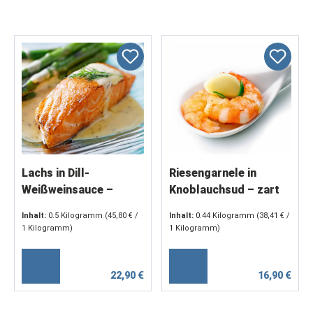
Lachs in Dill-
Riesengarnele in
Weißweinsauce –
Knoblauchsud – zart
saftig gegartes Filet in
gegarte Garnelen in
Inhalt:
0.5 Kilogramm
(45,80 € /
Inhalt:
0.44 Kilogramm
(38,41 € /
feiner Rahmsauce (2 x
feiner
1 Kilogramm)
1 Kilogramm)
250 g)
Knoblauchcreme (1 x
400 g)
22,90 €
16,90 €