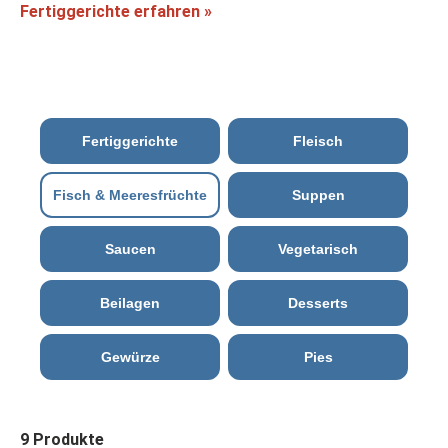
Fertiggerichte erfahren »
Fertiggerichte
Fleisch
Fisch & Meeresfrüchte
Suppen
Saucen
Vegetarisch
Beilagen
Desserts
Gewürze
Pies
9 Produkte