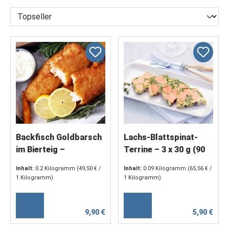
Backfisch Goldbarsch
Lachs-Blattspinat-
im Bierteig –
Terrine – 3 x 30 g (90
knuspriges Filet im
g)
Inhalt:
0.2 Kilogramm
(49,50 € /
Inhalt:
0.09 Kilogramm
(65,56 € /
Bierteigmantel (2 x 100
1 Kilogramm)
1 Kilogramm)
g)
9,90 €
5,90 €