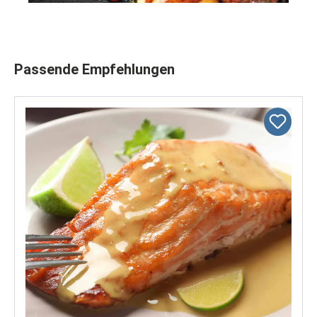
Produktgalerie überspringen
Passende Empfehlungen