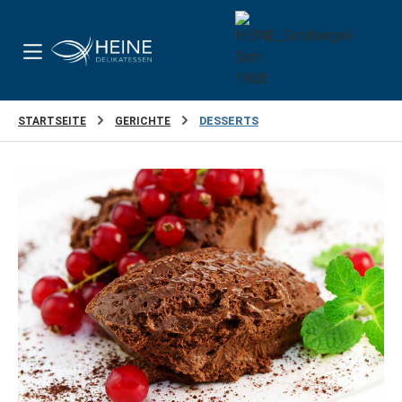
Zum Hauptinhalt springen
STARTSEITE
GERICHTE
DESSERTS
Bildergalerie überspringen