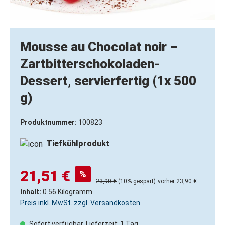
Mousse au Chocolat noir –
Zartbitterschokoladen-
Dessert, servierfertig (1x 500
g)
Produktnummer:
100823
Tiefkühlprodukt
21,51 €
%
23,90 €
(10% gespart)
vorher 23,90 €
Inhalt:
0.56 Kilogramm
Preis inkl. MwSt. zzgl. Versandkosten
Sofort verfügbar, Lieferzeit: 1 Tag