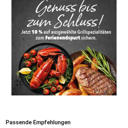
Produktgalerie überspringen
Passende Empfehlungen