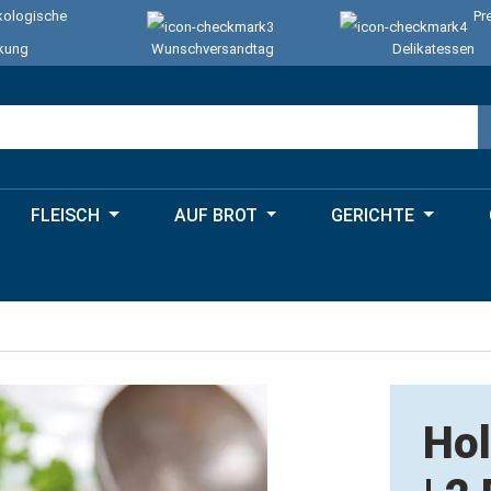
ologische
Pr
kung
Wunschversandtag
Delikatessen
FLEISCH
AUF BROT
GERICHTE
Hol