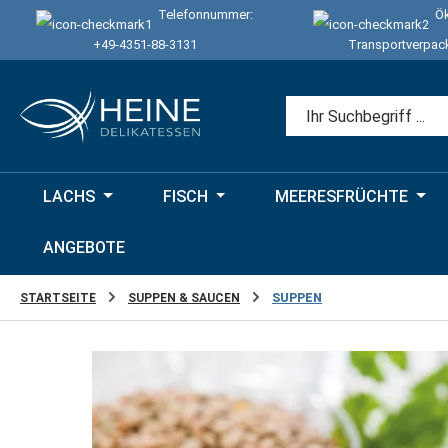
Telefonnummer:
Ök
 Hauptinhalt springen
Zur Suche springen
Zur Hauptnavigation springen
+49-4351-88-3131
Transportverpac
LACHS
FISCH
MEERESFRÜCHTE
ANGEBOTE
STARTSEITE
SUPPEN & SAUCEN
SUPPEN
Bildergalerie überspringen