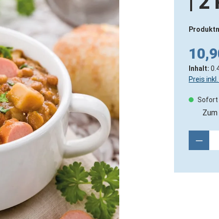
| 2
Produkt
10,9
Inhalt:
0.
Preis ink
Sofort 
Zum 
Produ