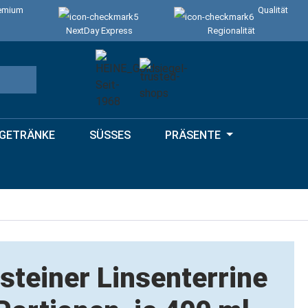
emium
Qualität
NextDay Express
Regionalität
GETRÄNKE
SÜSSES
PRÄSENTE
steiner Linsenterrine