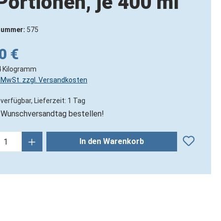
 Portionen, je 400 ml
nummer:
575
0 €
4 Kilogramm
l. MwSt. zzgl. Versandkosten
verfügbar, Lieferzeit: 1 Tag
Wunschversandtag bestellen!
kt Anzahl: Gib den gewünschten Wert ein
In den Warenkorb