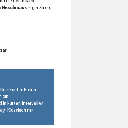
und die behutsame
en Geschmack
– genau so,
ter
 Hitze unter Rühren
n ein
in kurzen Intervallen
ag:
Klassisch mit