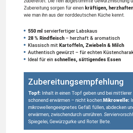
zubereitet. Die fein abgestimmte Gewürzmischung 
Zubereitung sorgen für einen
kräftigen, herzhaft
wie man ihn aus der norddeutschen Küche kennt.
550 ml
servierfertiger Labskaus
28 % Rindfleisch
– herzhaft & aromatisch
Klassisch mit
Kartoffeln, Zwiebeln & Milch
Authentisch gewürzt – für echten Küstencharak
Ideal für ein
schnelles, sättigendes Essen
Zubereitungsempfehlung
Topf:
Inhalt in einen Topf geben und bei mittlerer
schonend erwärmen – nicht kochen.
Mikrowelle:
I
mikrowellengeeignetes Gefäß füllen, abdecken und 
erwärmen; zwischendurch umrühren.
Serviervorschl
Spiegelei, Gewürzgurke und Roter Bete.