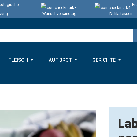
ologische
Pr
kung
Wunschversandtag
Delikatessen
FLEISCH
AUF BROT
GERICHTE
Lab