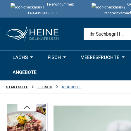
Telefonnummer:
Ök
 Hauptinhalt springen
Zur Suche springen
Zur Hauptnavigation springen
+49-4351-88-3131
Transportverpac
LACHS
FISCH
MEERESFRÜCHTE
ANGEBOTE
STARTSEITE
FLEISCH
GERICHTE
Bildergalerie überspringen