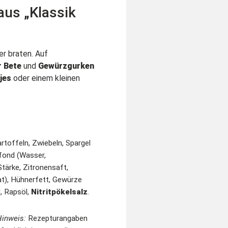
us „Klassik
er braten. Auf
r Bete
und
Gewürzgurken
jes
oder einem kleinen
artoffeln, Zwiebeln, Spargel
rfond (Wasser,
Stärke, Zitronensaft,
dat), Hühnerfett, Gewürze
, Rapsöl,
Nitritpökelsalz
.
Hinweis:
Rezepturangaben