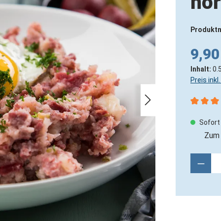
nor
Produkt
9,90
Inhalt:
0.
Preis ink
Durchsch
Sofort 
Zum 
Produ