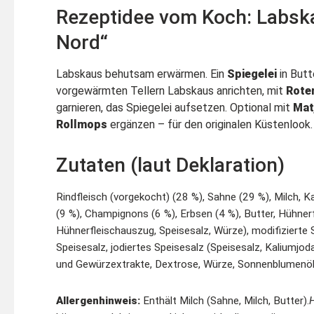
Rezeptidee vom Koch: Labska
Nord“
Labskaus behutsam erwärmen. Ein
Spiegelei
in Butt
vorgewärmten Tellern Labskaus anrichten, mit
Rote
garnieren, das Spiegelei aufsetzen. Optional mit
Mat
Rollmops
ergänzen – für den originalen Küstenlook.
Zutaten (laut Deklaration)
Rindfleisch (vorgekocht) (28 %), Sahne (29 %), Milch, K
(9 %), Champignons (6 %), Erbsen (4 %), Butter, Hühne
Hühnerfleischauszug, Speisesalz, Würze), modifizierte 
Speisesalz, jodiertes Speisesalz (Speisesalz, Kaliumjo
und Gewürzextrakte, Dextrose, Würze, Sonnenblumenöl
Allergenhinweis:
Enthält Milch (Sahne, Milch, Butter).