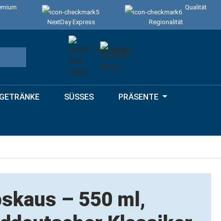
emium
Qualität
NextDay Express
Regionalität
GETRÄNKE
SÜSSES
PRÄSENTE
skaus – 550 ml,