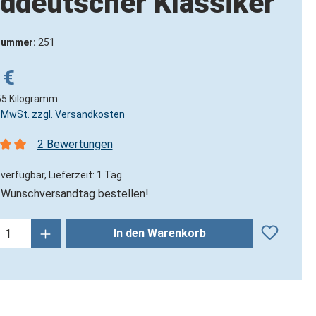
ddeutscher Klassiker
nummer:
251
 €
55 Kilogramm
l. MwSt. zzgl. Versandkosten
2 Bewertungen
nittliche Bewertung von 5 von 5 Sternen
verfügbar, Lieferzeit: 1 Tag
Wunschversandtag bestellen!
kt Anzahl: Gib den gewünschten Wert ein
In den Warenkorb