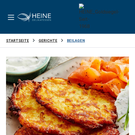
Zum Hauptinhalt springen
STARTSEITE
GERICHTE
BEILAGEN
Bildergalerie überspringen