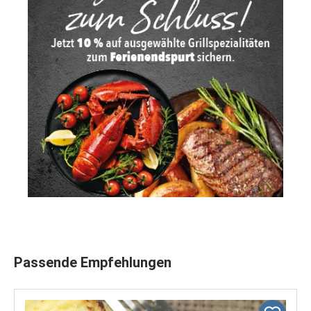
Produktgalerie überspringen
Passende Empfehlungen