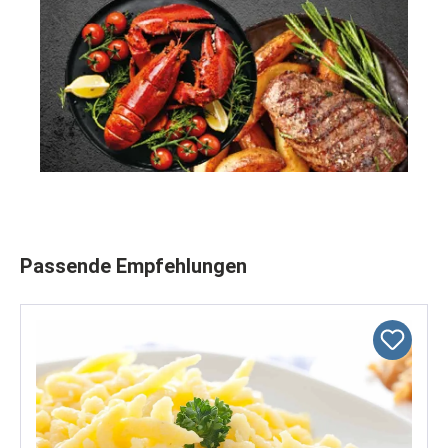
Produktgalerie überspringen
Passende Empfehlungen