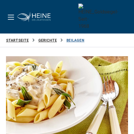
Zum Hauptinhalt springen
STARTSEITE
GERICHTE
BEILAGEN
Bildergalerie überspringen