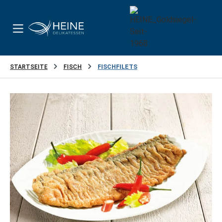
Zum Hauptinhalt springen
STARTSEITE
FISCH
FISCHFILETS
Bildergalerie überspringen