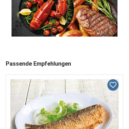
Produktgalerie überspringen
Passende Empfehlungen