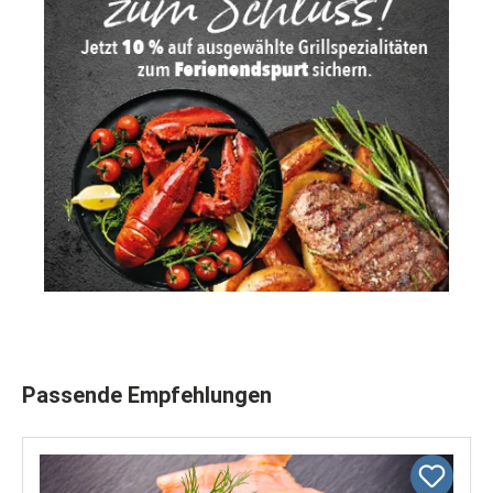
Produktgalerie überspringen
Passende Empfehlungen