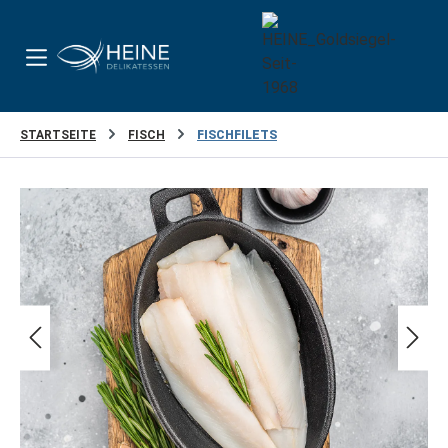
Zum Hauptinhalt springen
STARTSEITE
FISCH
FISCHFILETS
Bildergalerie überspringen