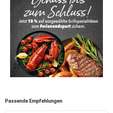
Produktgalerie überspringen
Passende Empfehlungen