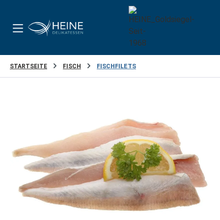
Zum Hauptinhalt springen
STARTSEITE
FISCH
FISCHFILETS
Bildergalerie überspringen