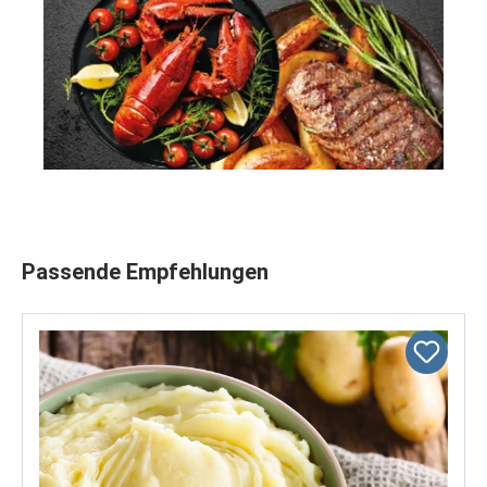
Produktgalerie überspringen
Passende Empfehlungen