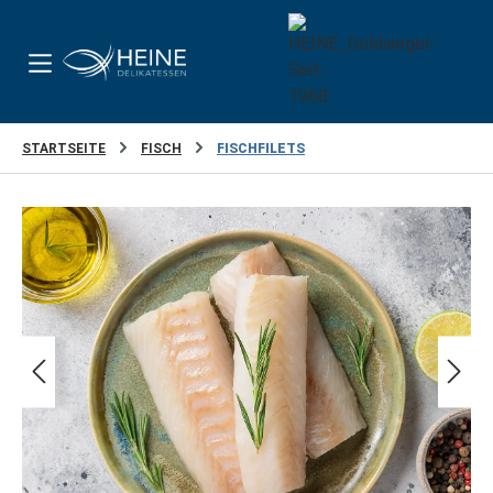
Zum Hauptinhalt springen
STARTSEITE
FISCH
FISCHFILETS
Bildergalerie überspringen