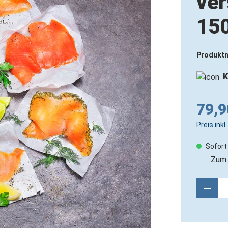
ver
150
Produkt
K
79,9
Preis ink
Sofort 
Zum 
Produ