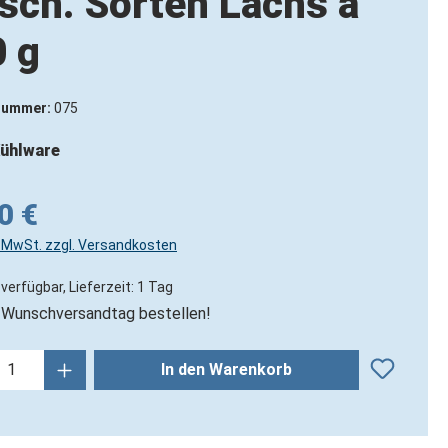
sch. Sorten Lachs á
 g
nummer:
075
ühlware
0 €
l. MwSt. zzgl. Versandkosten
verfügbar, Lieferzeit: 1 Tag
Wunschversandtag bestellen!
kt Anzahl: Gib den gewünschten Wert ein
In den Warenkorb