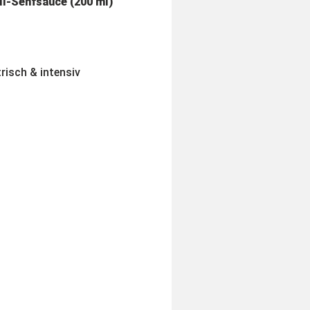
ll-Senfsauce (200 ml)
trisch & intensiv