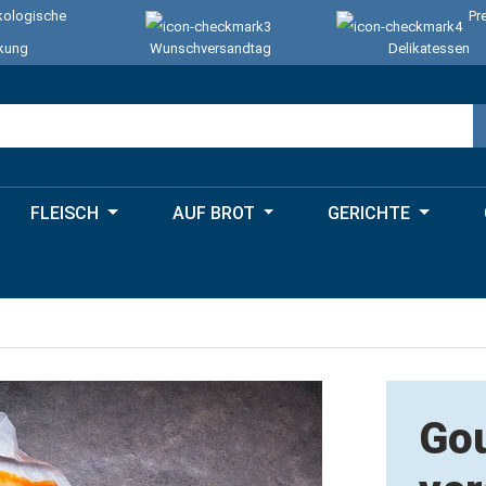
ologische
Pr
kung
Wunschversandtag
Delikatessen
FLEISCH
AUF BROT
GERICHTE
Gou