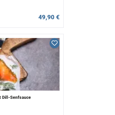
49,90 €
je 150 g im Set mit Dill-Senfsauce