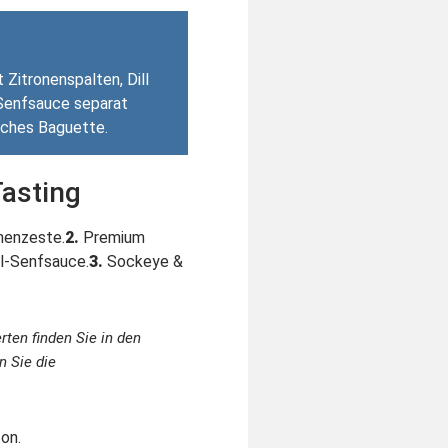
 Zitronenspalten, Dill
l-Senfsauce separat
isches Baguette.
asting
nenzeste.
2.
Premium
ll-Senfsauce.
3.
Sockeye &
rten finden Sie in den
n Sie die
on.