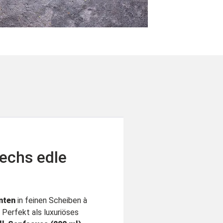
Sechs edle
nten
in feinen Scheiben à
. Perfekt als luxuriöses