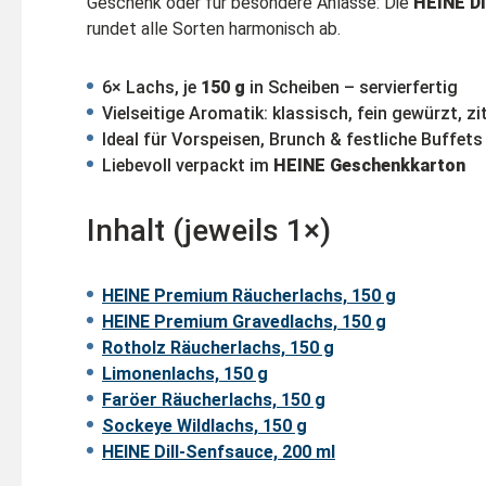
Geschenk oder für besondere Anlässe: Die
HEINE Di
rundet alle Sorten harmonisch ab.
6× Lachs, je
150 g
in Scheiben – servierfertig
Vielseitige Aromatik: klassisch, fein gewürzt, zi
Ideal für Vorspeisen, Brunch & festliche Buffets
Liebevoll verpackt im
HEINE Geschenkkarton
Inhalt (jeweils 1×)
HEINE Premium Räucherlachs, 150 g
HEINE Premium Gravedlachs, 150 g
Rotholz Räucherlachs, 150 g
Limonenlachs, 150 g
Faröer Räucherlachs, 150 g
Sockeye Wildlachs, 150 g
HEINE Dill-Senfsauce, 200 ml