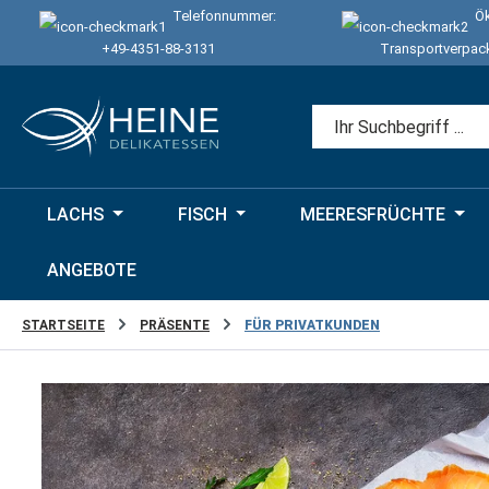
Telefonnummer:
Ök
 Hauptinhalt springen
Zur Suche springen
Zur Hauptnavigation springen
+49-4351-88-3131
Transportverpac
LACHS
FISCH
MEERESFRÜCHTE
ANGEBOTE
STARTSEITE
PRÄSENTE
FÜR PRIVATKUNDEN
Bildergalerie überspringen