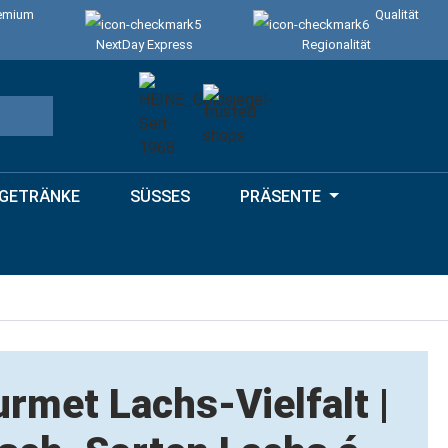
emium
Qualität
NextDay Express
Regionalität
GETRÄNKE
SÜSSES
PRÄSENTE
rmet Lachs-Vielfalt |