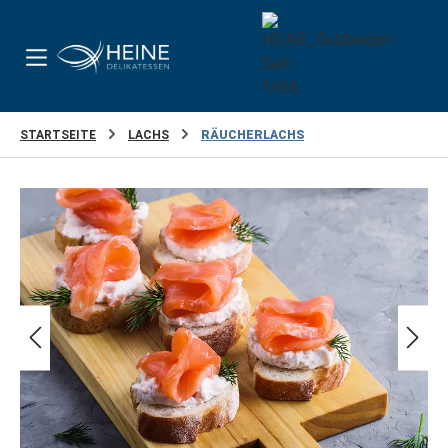
Zum Hauptinhalt springen
STARTSEITE
LACHS
RÄUCHERLACHS
Bildergalerie überspringen