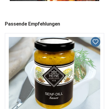
Produktgalerie überspringen
Passende Empfehlungen