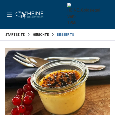
Zum Hauptinhalt springen
STARTSEITE
GERICHTE
DESSERTS
Bildergalerie überspringen