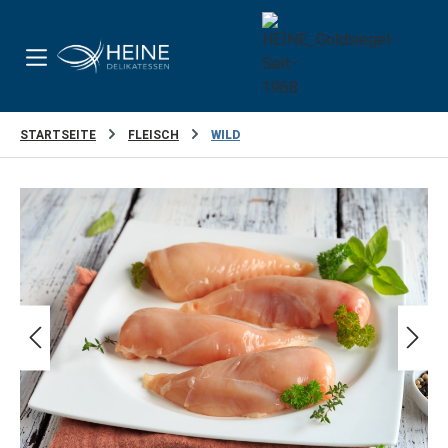
Zum Hauptinhalt springen
STARTSEITE
FLEISCH
WILD
Bildergalerie überspringen