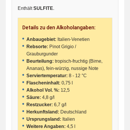
Enthält
SULFITE
.
Details zu den Alkoholangaben:
Anbaugebiet:
Italien-Venetien
Rebsorte:
Pinot Grigio /
Grauburgunder
Beurteilung:
tropisch-fruchtig (Birne,
Ananas), fein-würzig, nussige Note
Serviertemperatur:
8 - 12 °C
Flascheninhalt:
0,75 l
Alkohol Vol. %:
12,5
Säure:
4,8 g/l
Restzucker:
6,7 g/l
Herkunftsland:
Deutschland
Ursprungsland:
Italien
Weitere Angaben:
4,5 l