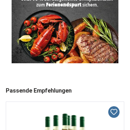
Produktgalerie überspringen
Passende Empfehlungen