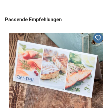
Produktgalerie überspringen
Passende Empfehlungen