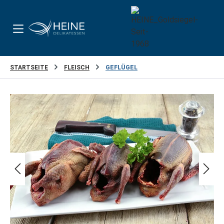
Zum Hauptinhalt springen
STARTSEITE
FLEISCH
GEFLÜGEL
Bildergalerie überspringen