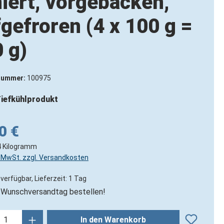
iert, vorgebacken,
fgefroren (4 x 100 g =
 g)
nummer:
100975
iefkühlprodukt
0 €
4 Kilogramm
l. MwSt. zzgl. Versandkosten
verfügbar, Lieferzeit: 1 Tag
Wunschversandtag bestellen!
kt Anzahl: Gib den gewünschten Wert ein
In den Warenkorb