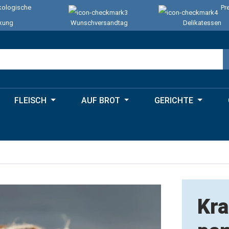
ologische
Pr
kung
Wunschversandtag
Delikatessen
FLEISCH
AUF BROT
GERICHTE
Kra