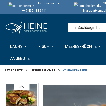
Telefonnummer:
Ök
 Hauptinhalt springen
Zur Suche springen
Zur Hauptnavigation springen
+49-4351-88-3131
Transportverpac
LACHS
FISCH
MEERESFRÜCHTE
ANGEBOTE
STARTSEITE
MEERESFRÜCHTE
KÖNIGSKRABBEN
Bildergalerie überspringen