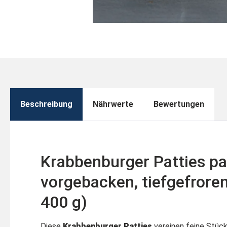
Beschreibung
Nährwerte
Bewertungen
Krabbenburger Patties pa
vorgebacken, tiefgefroren
400 g)
Diese
Krabbenburger Patties
vereinen feine Stüc