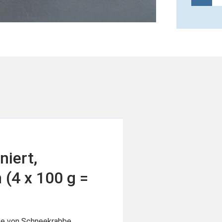
niert,
 (4 x 100 g =
ke von Schneekrabbe,