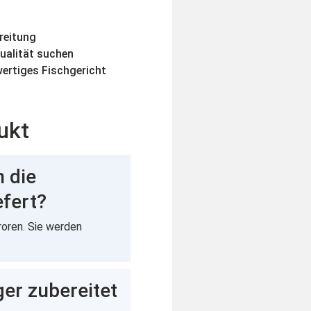
ereitung
Qualität suchen
wertiges Fischgericht
ukt
 die
efert?
roren. Sie werden
ger zubereitet