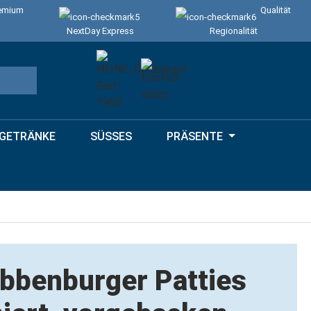
emium
Qualität
NextDay Express
Regionalität
GETRÄNKE
SÜSSES
PRÄSENTE
bbenburger Patties