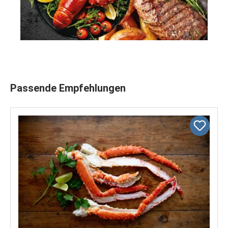
Produktgalerie überspringen
Passende Empfehlungen