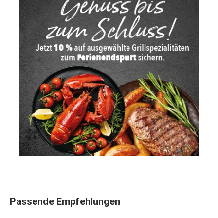
Produktgalerie überspringen
Passende Empfehlungen