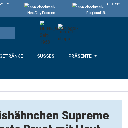
emium
Qualität
NextDay Express
Regionalität
GETRÄNKE
SÜSSES
PRÄSENTE
ishähnchen Supreme