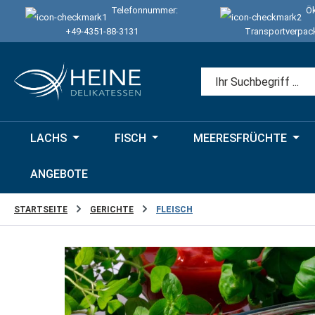
Telefonnummer:
Ök
 Hauptinhalt springen
Zur Suche springen
Zur Hauptnavigation springen
+49-4351-88-3131
Transportverpac
LACHS
FISCH
MEERESFRÜCHTE
ANGEBOTE
STARTSEITE
GERICHTE
FLEISCH
Bildergalerie überspringen