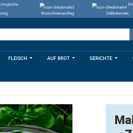
ologische
Pr
kung
Wunschversandtag
Delikatessen
FLEISCH
AUF BROT
GERICHTE
Ma