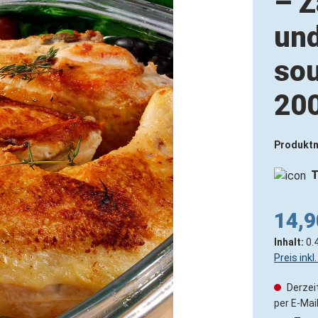
– Z
und
sou
200
Produkt
T
14,9
Inhalt:
0.
Preis ink
Derzeit
per E-Mail