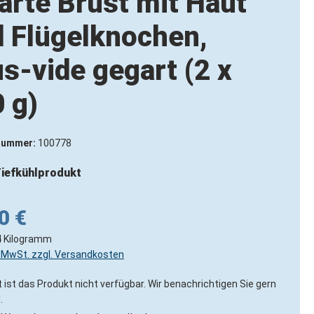
arte Brust mit Haut
 Flügelknochen,
s-vide gegart (2 x
 g)
nummer:
100778
iefkühlprodukt
0 €
4 Kilogramm
l. MwSt. zzgl. Versandkosten
 ist das Produkt nicht verfügbar. Wir benachrichtigen Sie gern
.