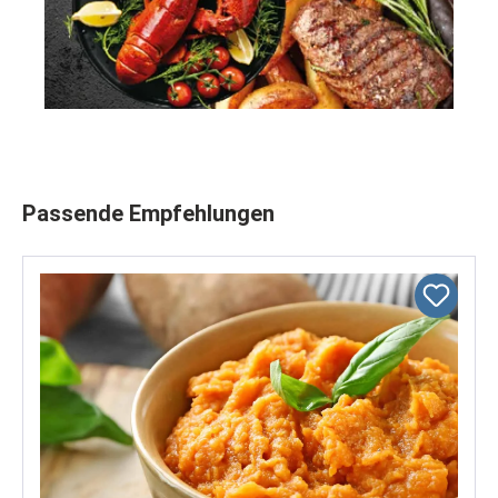
Produktgalerie überspringen
Passende Empfehlungen