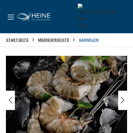
Zum Hauptinhalt springen
STARTSEITE
MEERESFRÜCHTE
GARNELEN
Bildergalerie überspringen