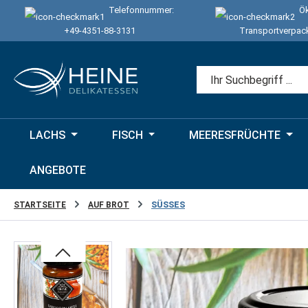
Telefonnummer:
Ök
 Hauptinhalt springen
Zur Suche springen
Zur Hauptnavigation springen
+49-4351-88-3131
Transportverpac
LACHS
FISCH
MEERESFRÜCHTE
ANGEBOTE
STARTSEITE
AUF BROT
SÜSSES
Bildergalerie überspringen