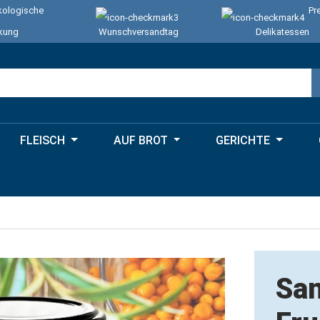
ologische
Pr
kung
Wunschversandtag
Delikatessen
FLEISCH
AUF BROT
GERICHTE
Sa