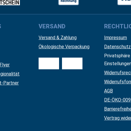
S
VERSAND
RECHTLI
Versand & Zahlung
Impressum
Ökologische Verpackung
Datenschutz
Privatsphäre
Einstellunge
Flyer
Widerrufsrec
gionalität
Widerrufsfor
nt-Partner
AGB
DE-ÖKO-009
Barrierefreih
Vertrag wide