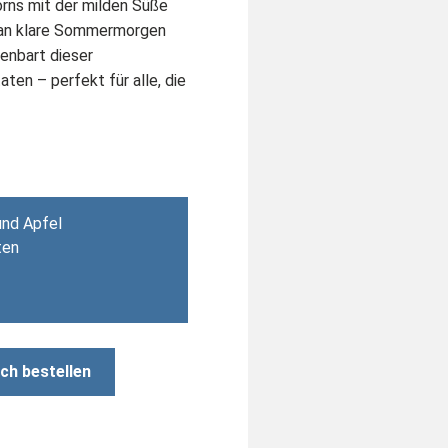
rns mit der milden Süße
e an klare Sommermorgen
fenbart dieser
ten – perfekt für alle, die
und Apfel
ten
ch bestellen