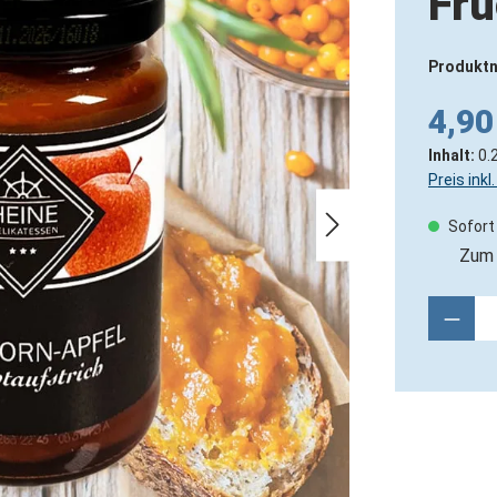
Fru
Produkt
4,90
Inhalt:
0.
Preis ink
Sofort 
Zum 
Produ