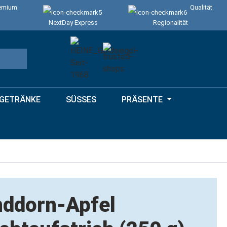
emium
Qualität
NextDay Express
Regionalität
GETRÄNKE
SÜSSES
PRÄSENTE
nddorn-Apfel