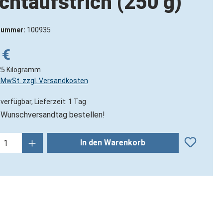
chtaufstrich (250 g)
nummer:
100935
 €
25 Kilogramm
l. MwSt. zzgl. Versandkosten
verfügbar, Lieferzeit: 1 Tag
Wunschversandtag bestellen!
kt Anzahl: Gib den gewünschten Wert ein
In den Warenkorb