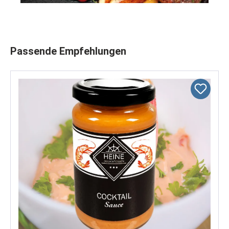
Produktgalerie überspringen
Passende Empfehlungen