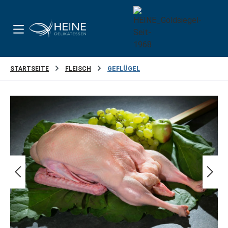
Zum Hauptinhalt springen
STARTSEITE
FLEISCH
GEFLÜGEL
Bildergalerie überspringen