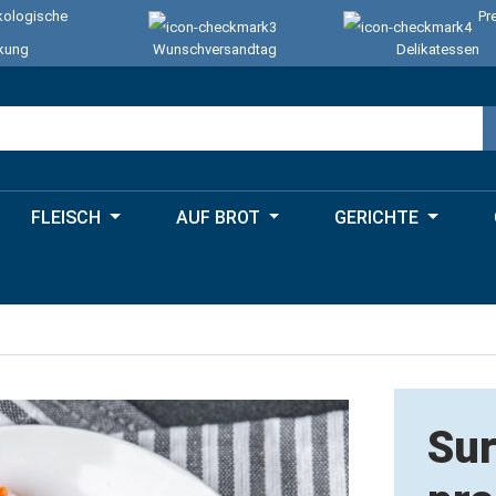
ologische
Pr
kung
Wunschversandtag
Delikatessen
FLEISCH
AUF BROT
GERICHTE
Sur