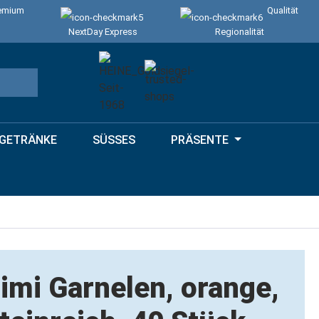
emium
Qualität
NextDay Express
Regionalität
GETRÄNKE
SÜSSES
PRÄSENTE
imi Garnelen, orange,