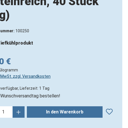
teinreich, 40 Stück
g)
nummer:
100250
iefkühlprodukt
0 €
Kilogramm
l. MwSt. zzgl. Versandkosten
verfügbar, Lieferzeit: 1 Tag
Wunschversandtag bestellen!
kt Anzahl: Gib den gewünschten Wert ein
In den Warenkorb