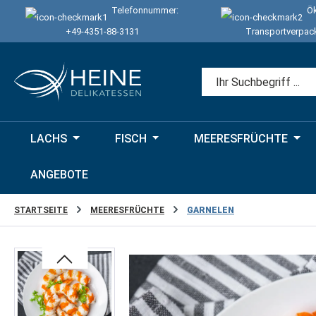
Telefonnummer:
Ök
 Hauptinhalt springen
Zur Suche springen
Zur Hauptnavigation springen
+49-4351-88-3131
Transportverpac
LACHS
FISCH
MEERESFRÜCHTE
ANGEBOTE
STARTSEITE
MEERESFRÜCHTE
GARNELEN
Bildergalerie überspringen