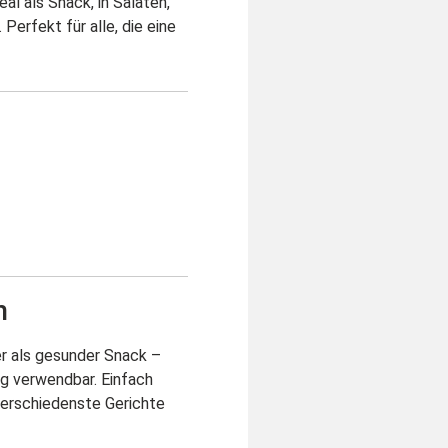
eal als Snack, in Salaten,
 Perfekt für alle, die eine
l
n
der als gesunder Snack –
ng verwendbar. Einfach
verschiedenste Gerichte