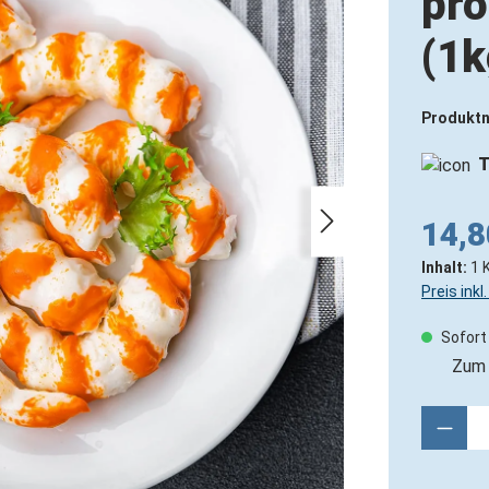
pro
(1k
Produkt
T
14,8
Inhalt:
1 
Preis ink
Sofort 
Zum 
Produ