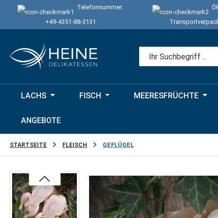
Telefonnummer:
Ök
 Hauptinhalt springen
Zur Suche springen
Zur Hauptnavigation springen
+49-4351-88-3131
Transportverpac
LACHS
FISCH
MEERESFRÜCHTE
ANGEBOTE
STARTSEITE
FLEISCH
GEFLÜGEL
Bildergalerie überspringen