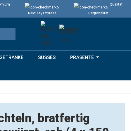
emium
Qualität
NextDay Express
Regionalität
GETRÄNKE
SÜSSES
PRÄSENTE
hteln, bratfertig