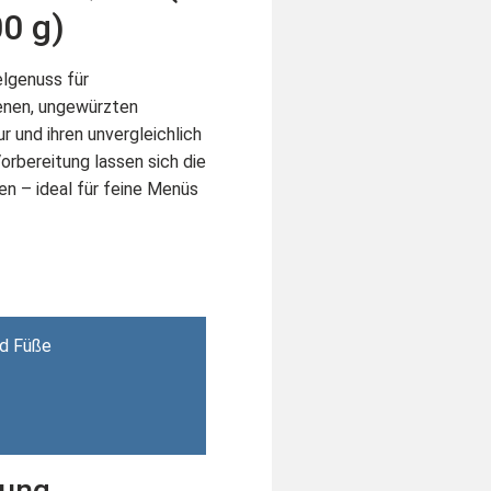
0 g)
elgenuss für
enen, ungewürzten
r und ihren unvergleichlich
rbereitung lassen sich die
en – ideal für feine Menüs
nd Füße
dung