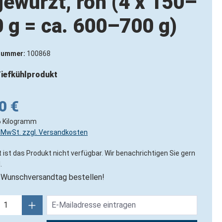
ewürzt, roh (4 x 150–
 g = ca. 600–700 g)
nummer:
100868
iefkühlprodukt
0 €
6 Kilogramm
l. MwSt. zzgl. Versandkosten
 ist das Produkt nicht verfügbar. Wir benachrichtigen Sie gern
.
Wunschversandtag bestellen!