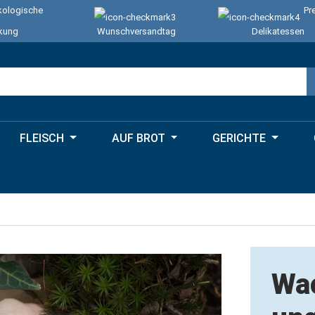
ologische
Pr
kung
Wunschversandtag
Delikatessen
FLEISCH
AUF BROT
GERICHTE
Wac