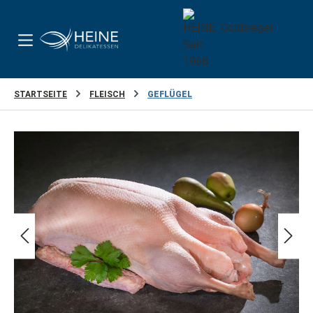
Zum Hauptinhalt springen
STARTSEITE
FLEISCH
GEFLÜGEL
Bildergalerie überspringen