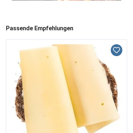
Produktgalerie überspringen
Passende Empfehlungen