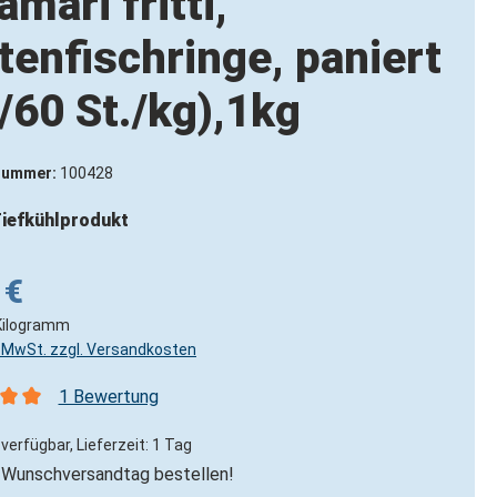
amari fritti,
tenfischringe, paniert
/60 St./kg),1kg
nummer:
100428
iefkühlprodukt
 €
Kilogramm
l. MwSt. zzgl. Versandkosten
1 Bewertung
nittliche Bewertung von 5 von 5 Sternen
verfügbar, Lieferzeit: 1 Tag
Wunschversandtag bestellen!