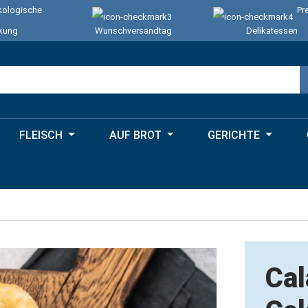
ologische
Pr
kung
Wunschversandtag
Delikatessen
FLEISCH
AUF BROT
GERICHTE
Cal