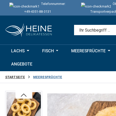
Telefonnummer:
Ök
 Hauptinhalt springen
Zur Suche springen
Zur Hauptnavigation springen
+49-4351-88-3131
Transportverpac
LACHS
FISCH
MEERESFRÜCHTE
ANGEBOTE
STARTSEITE
MEERESFRÜCHTE
Bildergalerie überspringen