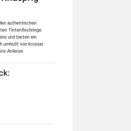
en authentischen
ten Tintenfischringe
iens und bieten ein
ch umhüllt von krosser
ere Anlässe.
ck: