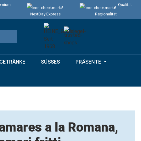
emium
Qualität
NextDay Express
Regionalität
GETRÄNKE
SÜSSES
PRÄSENTE
amares a la Romana,