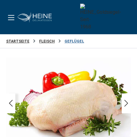
Zum Hauptinhalt springen
STARTSEITE
FLEISCH
GEFLÜGEL
Bildergalerie überspringen