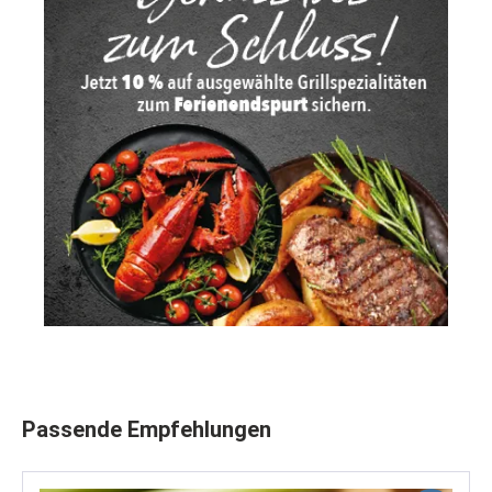
Produktgalerie überspringen
Passende Empfehlungen